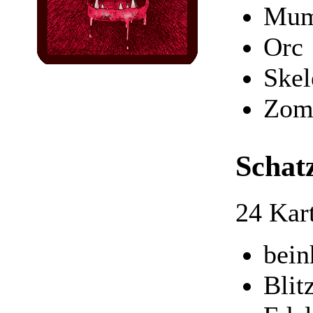
Mum
Orc
Skel
Zom
Schat
24 Kar
bein
Blit