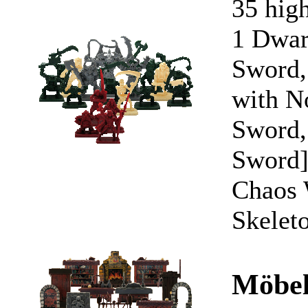
35 high
1 Dwarf
Sword, 
with N
Sword,
Sword]
Chaos 
Skelet
Möbel