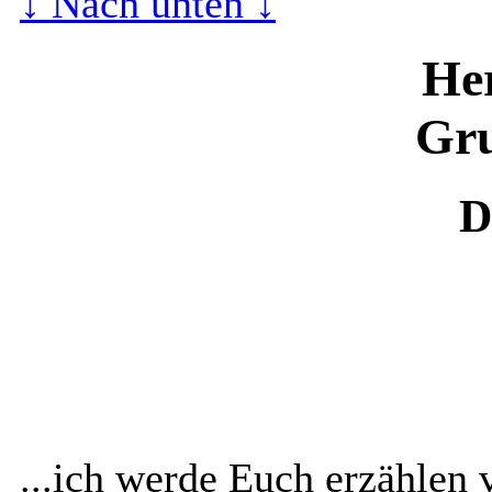
↓ Nach unten ↓
He
Gru
D
...ich werde Euch erzählen