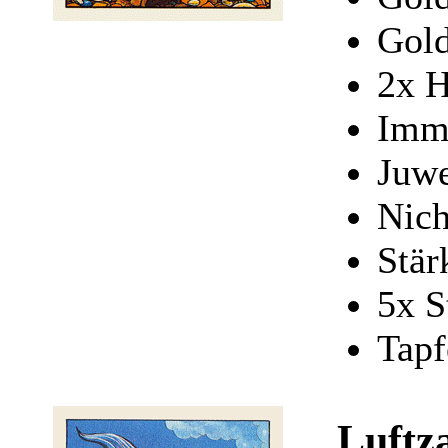
Gold
2x H
Imm
Juw
Nich
Stär
5x S
Tapf
Luftz