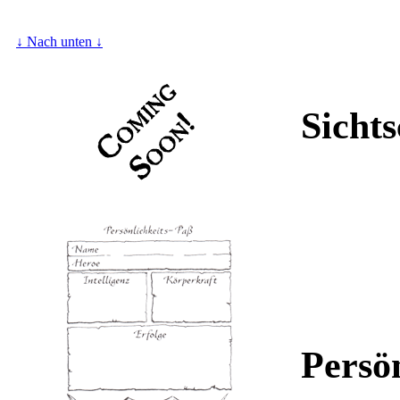
↓ Nach unten ↓
Sicht
Persö