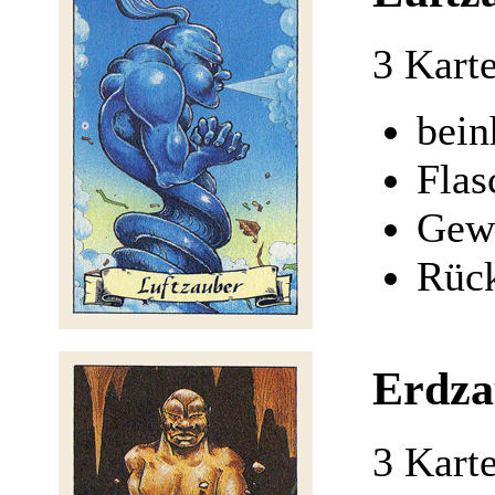
3 Kart
bein
Flas
Gewi
Rüc
Erdza
3 Kart