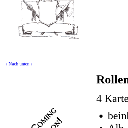
↓ Nach unten ↓
Rolle
4 Kart
bein
Alb