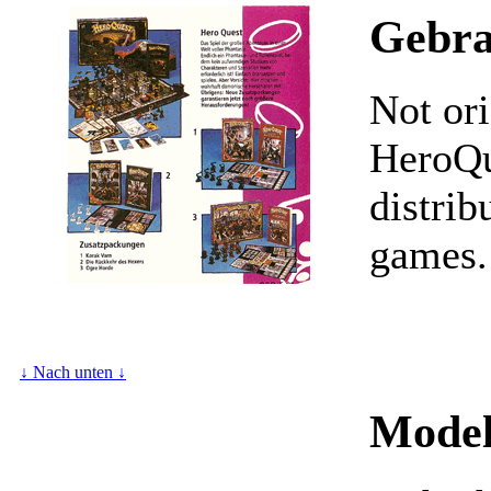
Gebra
Not ori
HeroQu
distrib
games.
↓ Nach unten ↓
Model