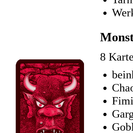
Werk
Monst
8 Kart
bein
Chao
Fimi
Garg
Gob