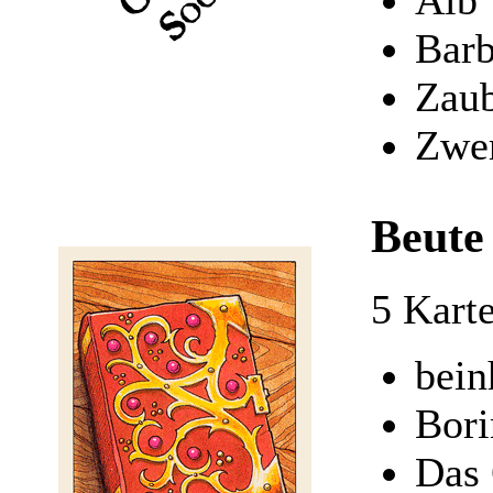
Barb
Zaub
Zwe
Beute
5 Kart
bein
Bori
Das 