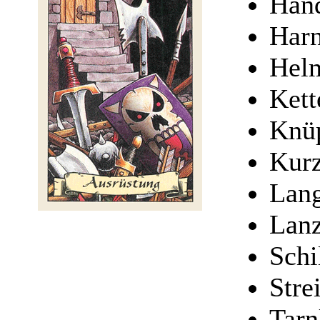
Hand
Harn
Hel
Ket
Knü
Kurz
Lan
Lan
Schi
Stre
Tar